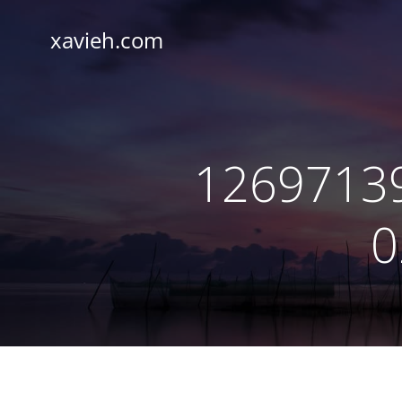
Saltar
al
xavieh.com
contenido
1269713
0