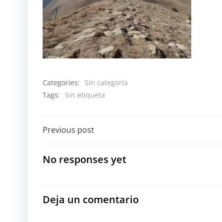
Categories:
Sin categoría
Tags:
Sin etiqueta
Navegación
Previous post
por
No responses yet
las
entradas
Deja un comentario