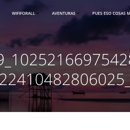
WIFIFORALL
AVENTURAS
PUES ESO COSAS M
9_1025216697542
22410482806025