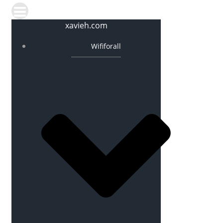
xavieh.com
Wififorall