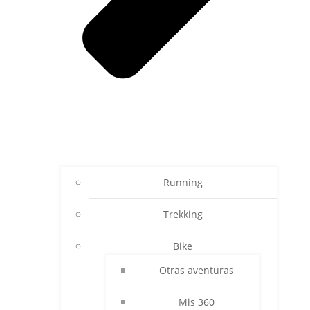
Running
Trekking
Bike
Otras aventuras
Mis 360