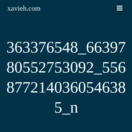
Saltar
xavieh.com
al
contenido
363376548_66397
80552753092_556
877214036054638
5_n