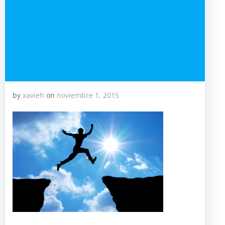
by
xavieh
on
noviembre 1, 2015