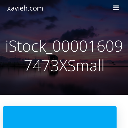
Saltar
xavieh.com
al
contenido
iStock_00001609
7473XSmall