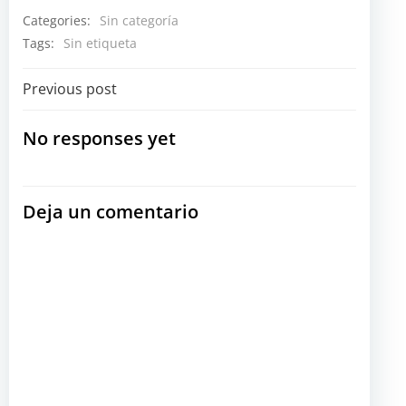
Categories:
Sin categoría
Tags:
Sin etiqueta
Navegación
Previous post
por
No responses yet
las
Deja un comentario
entradas