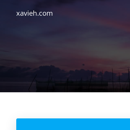
Saltar
al
xavieh.com
contenido