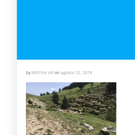
by
Wifi For All
on
agosto 12, 2018