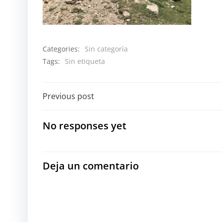
Categories:
Sin categoría
Tags:
Sin etiqueta
Navegación
Previous post
por
No responses yet
las
entradas
Deja un comentario