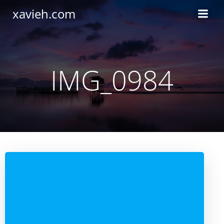
Saltar
xavieh.com
al
contenido
IMG_0984