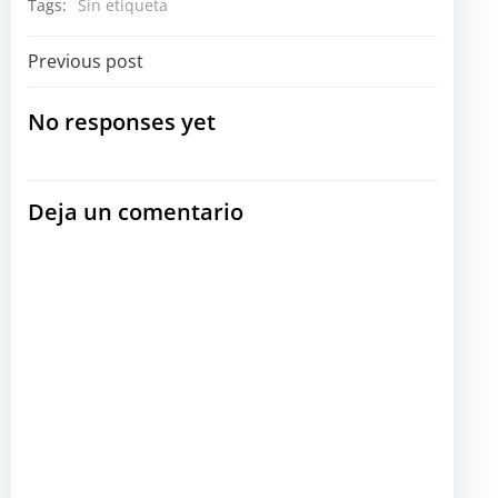
Tags:
Sin etiqueta
Navegación
Previous post
por
No responses yet
las
Deja un comentario
entradas