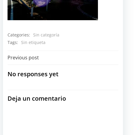
Categories:
Sin categoría
Tags:
Sin etiqueta
Navegación
Previous post
por
No responses yet
las
Deja un comentario
entradas