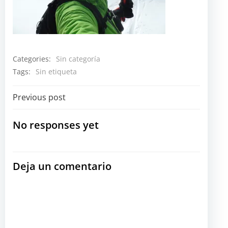
Categories:
Sin categoría
Tags:
Sin etiqueta
Navegación
Previous post
por
No responses yet
las
Deja un comentario
entradas