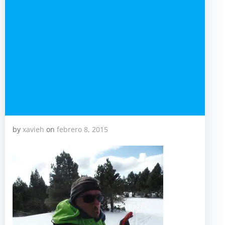
by
xavieh
on
febrero 8, 2015