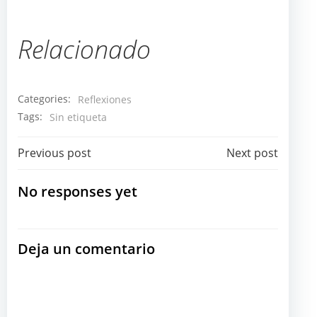
Relacionado
Categories:
Reflexiones
Tags:
Sin etiqueta
Navegación
Navegación
Previous post
Next post
por
por
No responses yet
las
las
Deja un comentario
entradas
entradas